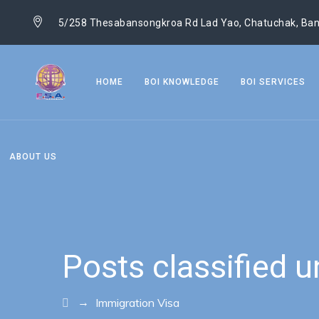
5/258 Thesabansongkroa Rd Lad Yao, Chatuchak, Ban
HOME
BOI KNOWLEDGE
BOI SERVICES
ABOUT US
Posts classified 
→
Immigration Visa