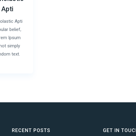
Apti
olastic Apti
ular belief,
rem Ipsum
 not simply
ndom text.
RECENT POSTS
GET IN TOU