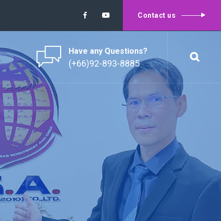
Contact us
Have any Questions?
(+66)92-893-8885