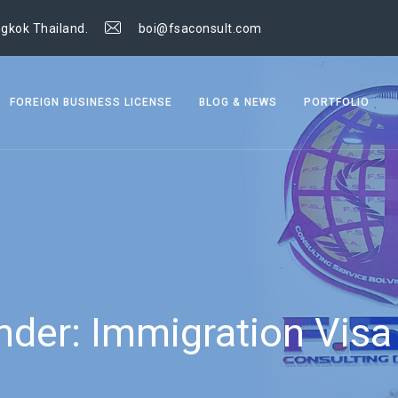
gkok Thailand.
boi@fsaconsult.com
FOREIGN BUSINESS LICENSE
BLOG & NEWS
PORTFOLIO
under:
Immigration Visa