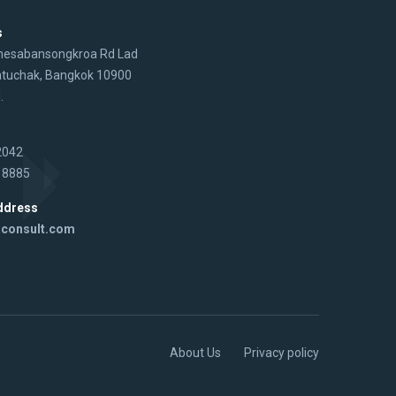
s
hesabansongkroa Rd Lad
atuchak, Bangkok 10900
.
2042
 8885
ddress
aconsult.com
About Us
Privacy policy