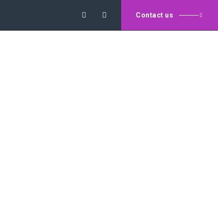
Contact us
Have any Questions?
(+66)92-893-8885