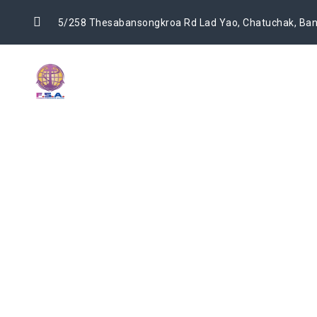
5/258 Thesabansongkroa Rd Lad Yao, Chatuchak, Ban
HOME
BOI KNOWLEDGE
BOI SERVICES
ABOUT US
BOI SERVICES O
→
BOI SERVICES OLD