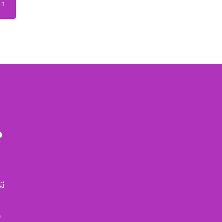
น
มี
่