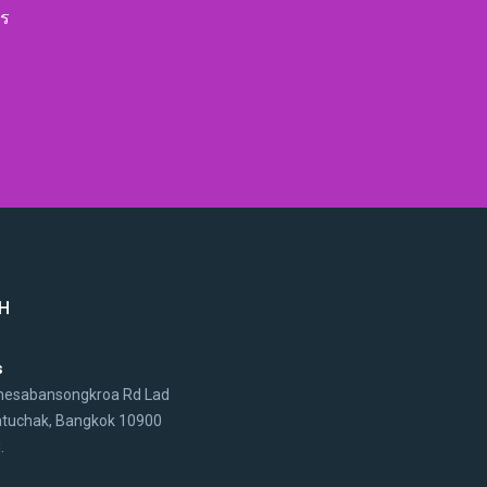
ตร
CH
s
hesabansongkroa Rd Lad
atuchak, Bangkok 10900
.