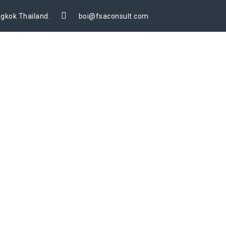
gkok Thailand.
boi@fsaconsult.com
FOREIGN BUSINESS LICENSE
BLOG & NEWS
PORTFOLIO
LD